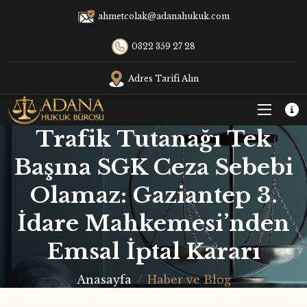
ahmetcolak@adanahukuk.com
0322 359 27 28
Adres Tarifi Alın
Trafik Tutanağı Tek
Başına SGK Ceza Sebebi
Olamaz: Gaziantep 3.
İdare Mahkemesi’nden
Emsal İptal Kararı
Anasayfa
Haber ve Blog