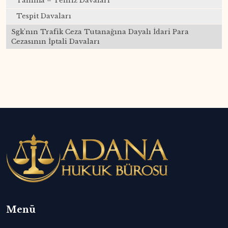
Tanıma – Tenfiz Davaları
Tespit Davaları
Sgk'nın Trafik Ceza Tutanağına Dayalı İdari Para
Cezasının İptali Davaları
Menü