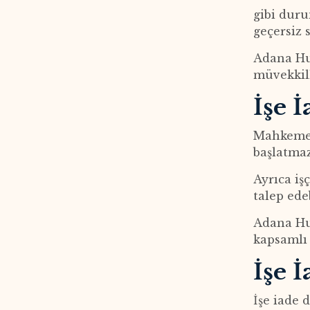
gibi duru
geçersiz s
Adana Hu
müvekkill
İşe 
Mahkeme f
başlatma
Ayrıca iş
talep ede
Adana Huk
kapsamlı 
İşe 
İşe iade 