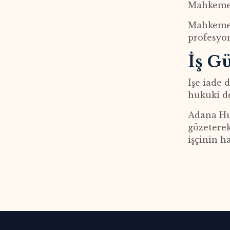
Mahkemes
Mahkeme, 
profesyon
İş G
İşe iade 
hukuki de
Adana Huk
gözeterek
işçinin h