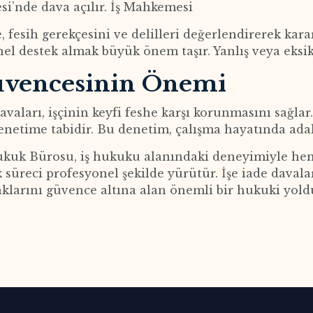
i’nde dava açılır. İş Mahkemesi
fesih gerekçesini ve delilleri değerlendirerek karar 
el destek almak büyük önem taşır. Yanlış veya eksik
üvencesinin Önemi
davaları, işçinin keyfi feshe karşı korunmasını sağlar.
netime tabidir. Bu denetim, çalışma hayatında adal
uk Bürosu, iş hukuku alanındaki deneyimiyle hem i
 süreci profesyonel şekilde yürütür. İşe iade davala
aklarını güvence altına alan önemli bir hukuki yold