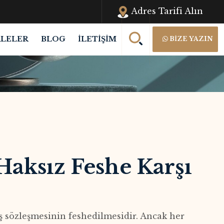
Adres Tarifi Alın
LELER
BLOG
İLETIŞIM
BİZE YAZIN
 Haksız Feshe Karşı
iş sözleşmesinin feshedilmesidir. Ancak her