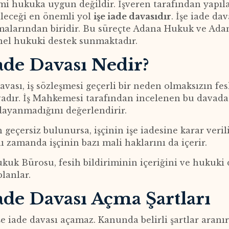
emi hukuka uygun değildir. İşveren tarafından yapıla
leceği en önemli yol
işe iade davasıdır
. İşe iade da
larından biridir. Bu süreçte Adana Hukuk ve Adan
nel hukuki destek sunmaktadır.
İade Davası Nedir?
davası, iş sözleşmesi geçerli bir neden olmaksızın fe
vadır. İş Mahkemesi tarafından incelenen bu davada
ayanmadığını değerlendirir.
h geçersiz bulunursa, işçinin işe iadesine karar veril
nı zamanda işçinin bazı mali haklarını da içerir.
uk Bürosu, fesih bildiriminin içeriğini ve hukuki 
planlar.
İade Davası Açma Şartları
işe iade davası açamaz. Kanunda belirli şartlar aranır