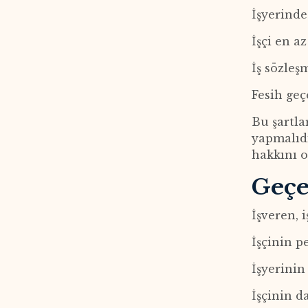
İşyerinde 
İşçi en a
İş sözleşm
Fesih geç
Bu şartla
yapmalıdı
hakkını o
Geçe
İşveren, 
İşçinin 
İşyerinin
İşçinin d