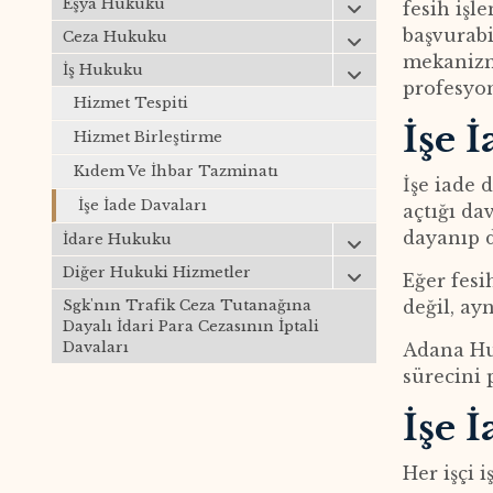
Eşya Hukuku
fesih işl
başvurabi
Ceza Hukuku
mekanizma
İş Hukuku
profesyo
Hizmet Tespiti
İşe 
Hizmet Birleştirme
Kıdem Ve İhbar Tazminatı
İşe iade 
İşe İade Davaları
açtığı da
dayanıp d
İdare Hukuku
Diğer Hukuki Hizmetler
Eğer fesi
Sgk'nın Trafik Ceza Tutanağına
değil, ay
Dayalı İdari Para Cezasının İptali
Davaları
Adana Huk
sürecini 
İşe 
Her işçi 