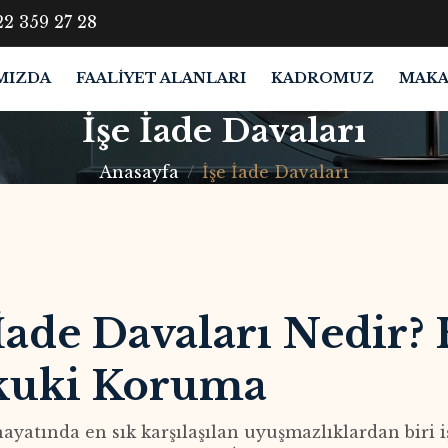
2 359 27 28
MIZDA
FAALIYET ALANLARI
KADROMUZ
MAKA
İşe İade Davaları
Anasayfa
İşe İade Davaları
 İade Davaları Nedir?
uki Koruma
ayatında en sık karşılaşılan uyuşmazlıklardan biri 