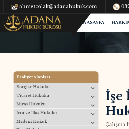
ahmetcolak@adanahukuk.com
032
ANASAYFA
HAKKI
Faaliyet Alanları
Borçlar Hukuku
İşe
Ticaret Hukuku
Miras Hukuku
Huk
İcra ve İflas Hukuku
Medeni Hukuk
Çalışma h