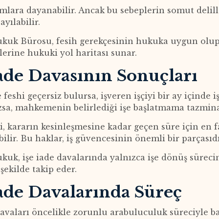
mlara dayanabilir. Ancak bu sebeplerin somut delille
ayılabilir.
kuk Bürosu, fesih gerekçesinin hukuka uygun olup 
erine hukuki yol haritası sunar.
İade Davasının Sonuçları
eshi geçersiz bulursa, işveren işçiyi bir ay içinde i
zsa, mahkemenin belirlediği işe başlatmama tazmin
çi, kararın kesinleşmesine kadar geçen süre için en 
bilir. Bu haklar, iş güvencesinin önemli bir parçasıdı
uk, işe iade davalarında yalnızca işe dönüş sürecin
şekilde takip eder.
İade Davalarında Süreç
davaları öncelikle zorunlu arabuluculuk süreciyle 