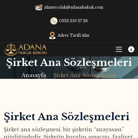
ahmetcolak@adanahukuk.com
0322 359 27 28
Adres Tarifi Alın
Şirket Ana Sözleşmeleri
Anasayfa
Şirket Ana Sözleşmeleri
Şirket Ana Sözleşmeleri
Şirket ana sözleşmesi, bir şirketin “anayasası”
niteliğindedir. Şirketin kuruluş amacını, faaliyet